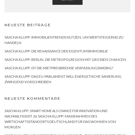
NEUESTE BEITRÄGE
SASCHA KLUPP: IMMOBILIENTRENDS NUTZEN, UM WERTSTEIGERND ZU
HANDELN
SASCHA KLUPP: DIE RENAISSANCE DER EIGENTUMSIMMOBILIE
SASCHA KLUPP: BERLIN, DIE METROPOLREGION MIT GROSSEN CHANCEN.
SASCHA KLUPP: IST DIE MIETPREISBREMSE VERFASSUNGSWIDRIG?
SASCHA KLUPP: DAS EU-PARLAMENT WILL ENERGETISCHE SANIERUNG
ZWINGEND VORSCHREIBEN
NEUESTE KOMMENTARE
SASCHA KLUPP: SMART HOME ALS CHANCE FÜR INNOVATION UND
zu
NACHHALTIGKEIT
SASCHA KLUPP: MASSNAHMEN DES W
IRTSCHAFTSSTANDORTS DEUTSCHLAND FÜR DAS WOHNEN VON M
ORGEN