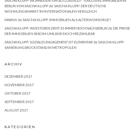
SASCHA KLUPP: WOHNEIGENTUM ALS LUXUSGUT - EXKLUSIVE IMMOBILIEN IN
zu
BERLIN VON SASCHA KLUPP
SASCHA KLUPP: DER DEUTSCHE
WOHNUNGSMARKT IM INTERNATIONALEN VERGLEICH
zu
MARIUS
SASCHA KLUPP: IMMOBILIEN ALS ALTERSVORSORGE?
zu
SASCHA KLUPP: INVESTOREN ZIEHT ES IMMER NOCH NACH BERLIN
DIE PREISE
DER IMMOBILIEN SIND IM UMLAND NOCH BEZAHLBAR
zu
SASCHA KLUPP: SOZIALES ENGAGEMENT IST ELEMENTAR
SASCHA KLUPP:
SANIERUNGSRÜCKSTAND IN METROPOLEN
ARCHIV
DEZEMBER 2017
NOVEMBER 2017
OKTOBER 2017
SEPTEMBER 2017
AUGUST 2017
KATEGORIEN