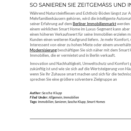
SO SANIEREN SIE ZEITGEMÄSS UND I
Während Natursteinfliesen und Echtholz-Böden längst zur A
Mehrfamilienhäusern gehören, wird die intelligente Automat
seiner Erfahrung auf dem
Berliner Immobilienmarkt
werden z
einem wirklichen Smart Home im Luxus-Segment kann aber d
einen höheren Verkaufswert für seine Immobilien erzielen m
Kunden einen weiteren Kaufgrund liefern. Je mehr Komfort
Interessent von einer zu hohen Miete oder einem unverhältn
Modernisierung
beschäftigen Sie sich näher mit dem Smart H
Immobilien, die er vermietet und in Berlin verkauft.
Innovation und Nachhaltigkeit, Umweltschutz und Komfort 
zukünftig ist und wie sie sich auf die Wertsteigerung von H
wenn Sie Ihr Zuhause smart machen und sich für die technis
sprechen Sie eine größere solventere Zielgruppe an
Author:
Sascha Klupp
Filed Under:
Allgemein
,
Immobilien
Tags:
Immobilien
,
Sanieren
,
Sascha Klupp
,
Smart Homes