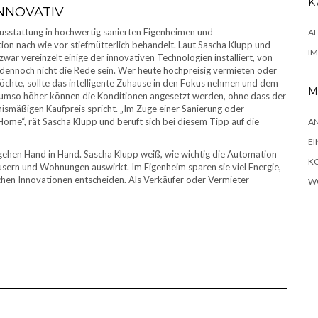
K
NNOVATIV
usstattung in hochwertig sanierten Eigenheimen und
A
ion nach wie vor stiefmütterlich behandelt. Laut Sascha Klupp und
I
war vereinzelt einige der innovativen Technologien installiert, von
ennoch nicht die Rede sein. Wer heute hochpreisig vermieten oder
öchte, sollte das intelligente Zuhause in den Fokus nehmen und dem
M
, umso höher können die Konditionen angesetzt werden, ohne dass der
ismäßigen Kaufpreis spricht. „Im Zuge einer Sanierung oder
ome“, rät Sascha Klupp und beruft sich bei diesem Tipp auf die
A
EI
gehen Hand in Hand. Sascha Klupp weiß, wie wichtig die Automation
K
äusern und Wohnungen auswirkt. Im Eigenheim sparen sie viel Energie,
chen Innovationen entscheiden. Als Verkäufer oder Vermieter
W