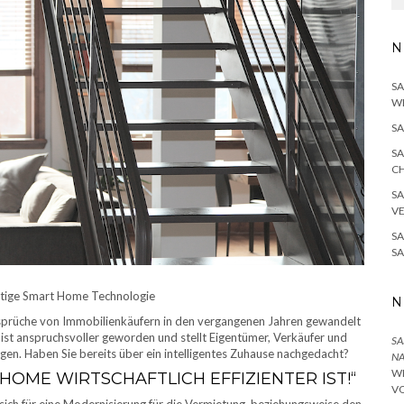
N
SA
W
SA
SA
H
SA
V
SA
S
altige Smart Home Technologie
N
nsprüche von Immobilienkäufern in den vergangenen Jahren gewandelt
 ist anspruchsvoller geworden und stellt Eigentümer, Verkäufer und
SA
n. Haben Sie bereits über ein intelligentes Zuhause nachgedacht?
NA
I
HOME WIRTSCHAFTLICH EFFIZIENTER IST!“
O
 sich für eine Modernisierung für die Vermietung, beziehungsweise den