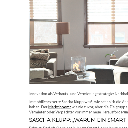
Innovation als Verkaufs- und Vermietungsstrategie: Nachh
Immobilienexperte Sascha Klupp weiß, wie sehr sich die A
haben. Der
Markt boomt
wie nie zuvor, aber die Zielgruppe
Vermieter oder Verpächter vor immer neue Herausforderunge
SASCHA KLUPP: „WARUM EIN SMART 
Fakt ist: Egal ob Sie selbst in Ihrem Smart Home leben oder