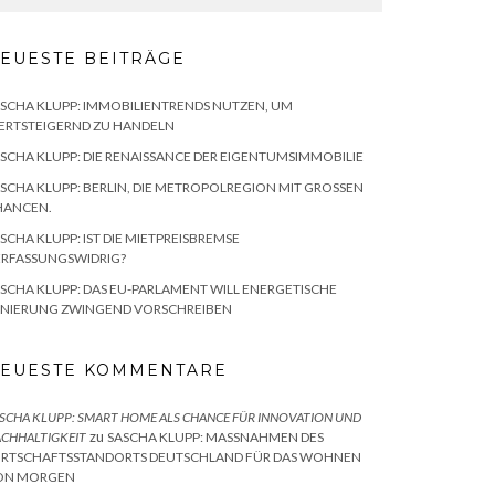
EUESTE BEITRÄGE
SCHA KLUPP: IMMOBILIENTRENDS NUTZEN, UM
ERTSTEIGERND ZU HANDELN
SCHA KLUPP: DIE RENAISSANCE DER EIGENTUMSIMMOBILIE
SCHA KLUPP: BERLIN, DIE METROPOLREGION MIT GROSSEN C
ANCEN.
SCHA KLUPP: IST DIE MIETPREISBREMSE
ERFASSUNGSWIDRIG?
SCHA KLUPP: DAS EU-PARLAMENT WILL ENERGETISCHE
ANIERUNG ZWINGEND VORSCHREIBEN
EUESTE KOMMENTARE
SCHA KLUPP: SMART HOME ALS CHANCE FÜR INNOVATION UND
zu
CHHALTIGKEIT
SASCHA KLUPP: MASSNAHMEN DES W
RTSCHAFTSSTANDORTS DEUTSCHLAND FÜR DAS WOHNEN V
N MORGEN