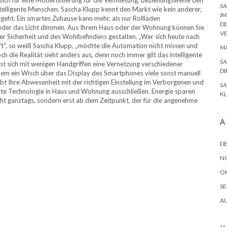
SA
ntelligente Menschen. Sascha Klupp kennt den Markt wie kein anderer,
IM
geht. Ein smartes Zuhause kann mehr, als nur Rollläden
D
n oder das Licht dimmen. Aus Ihrem Haus oder der Wohnung können Sie
V
 Sicherheit und des Wohlbefindens gestalten. „Wer sich heute nach
“, so weiß Sascha Klupp, „möchte die Automation nicht missen und
MA
ch die Realität sieht anders aus, denn noch immer gilt das intelligente
SA
ässt sich mit wenigen Handgriffen eine Vernetzung verschiedener
DI
n dem ein Wisch über das Display des Smartphones viele sonst manuell
bt Ihre Abwesenheit mit der richtigen Einstellung im Verborgenen und
SA
arte Technologie in Haus und Wohnung ausschließen. Energie sparen
K
cht ganztags, sondern erst ab dem Zeitpunkt, der für die angenehme
A
D
N
O
SE
A