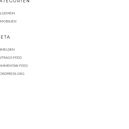
ATEGORIEN
LLGEMEIN
MMOBILIEN
ETA
NMELDEN
NTRAGS-FEED
OMMENTAR-FEED
ORDPRESS.ORG