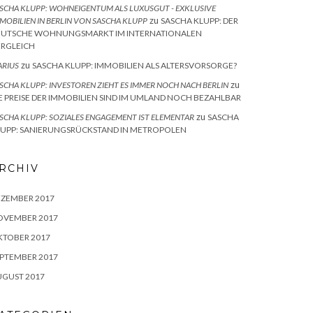
SCHA KLUPP: WOHNEIGENTUM ALS LUXUSGUT - EXKLUSIVE
zu
MOBILIEN IN BERLIN VON SASCHA KLUPP
SASCHA KLUPP: DER
EUTSCHE WOHNUNGSMARKT IM INTERNATIONALEN
ERGLEICH
zu
RIUS
SASCHA KLUPP: IMMOBILIEN ALS ALTERSVORSORGE?
zu
SCHA KLUPP: INVESTOREN ZIEHT ES IMMER NOCH NACH BERLIN
E PREISE DER IMMOBILIEN SIND IM UMLAND NOCH BEZAHLBAR
zu
SCHA KLUPP: SOZIALES ENGAGEMENT IST ELEMENTAR
SASCHA
LUPP: SANIERUNGSRÜCKSTAND IN METROPOLEN
RCHIV
EZEMBER 2017
OVEMBER 2017
KTOBER 2017
PTEMBER 2017
UGUST 2017