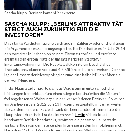
Sascha Klupp, Berliner Immobilienexperte
SASCHA KLUPP: „BERLINS ATTRAKTIVITÄT
STEIGT AUCH ZUKÜNFTIG FÜR DIE
INVESTOREN“
Das starke Wachstum spiegelt sich auch in Zahlen wieder und kräftigen
die Argumente des Sanierungsexperten. Berlin schaffte es im Jahr 2014
den Vorreiter München von seinem Thron zu stoßen und erreichte
erstmals den ersten Platz der umsatzstärksten Städte für
Eigentumswohnungen. Die Hauptstadt konnte ein beachtliches
Transaktionsvolumen von rund 4,3 Milliarden Euro vorweisen. Demnach
lag der Umsatz der Metropolregion rund eine halbe Million höher als
der von München.
In der Hauptstadt machte sich das Wachstum in unterschiedlichen
Richtungen bemerkbar. Zum einen stiegen kontinuierlich die Mieten in
frei angebotenen Wohnungen in den verschiedenen Bezirken. So wurde
ein Anstieg im Jahr 2012 von 13 Prozent festgestellt, mit einer weiter
steigenden Tendenz. Zugleich sank die Leerstandquote innerhalb der
Hauptstadt drastisch. Da das Interesse in
Berlin
sich nicht auf
bestimmte Bezirke beschränkt, profitiert die gesamte Hauptstadt
wirtschaftlich von dem steigenden Interesse an den Immobilienmarkt.
Nach dem Verband Berlin – Brandenburgischer Wohnungsunternehmen