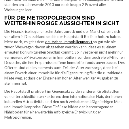
standen am Jahresende 2013 nur noch knapp 2 Prozent aller
Wohnungen leer.
FÜR DIE METROPOLREGION SIND
WEITERHIN ROSIGE AUSSICHTEN IN SICHT
Die Finanzkrise liegt nun zehn Jahre zurück und der Markt scheint sich
vor allem in Deutschland und in der Hauptstadt Berlin erholt zu haben.
Mehr noch, es geht dem
deutschen Immobilienmarkt
so gut wie nie
zuvor. Weswegen davon abgesehen werden kann, dass es zu einem
erneuten konjunkturellen Sinkflug kommt. So investieren nicht mehr nur
vermögende Privatpersonen in Immobilien, sondern auch viele Millionen
Deutsche, die ihre Ersparnisse offene Immobilienfonds anvertrauen. Des
Öfteren sind die Investments auch Teil der Altersvorsorge, denn bei
einem Erwerb einer Immobilie für die Eigennutzung fällt die zu zahlende
Miete weg, sodass der Einzelne im hohen Alter weniger Ausgaben zu
stemmen hat.
Die Hauptstadt profitiert im Gegensatz zu den anderen Großstädten
von unterschiedlichsten Faktoren: dem internationalen Flair, der hohen
kulturellen Attraktivität, und den noch verhaltensmäßig niedrigen Miet-
und Immobilienpreise. Diese Einflüsse bilden den hervorragenden
Nährboden für eine weiterhin erfolgreiche Entwicklung der
Metropolregion.