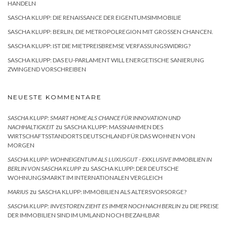
HANDELN
SASCHA KLUPP: DIE RENAISSANCE DER EIGENTUMSIMMOBILIE
SASCHA KLUPP: BERLIN, DIE METROPOLREGION MIT GROSSEN CHANCEN.
SASCHA KLUPP: IST DIE MIETPREISBREMSE VERFASSUNGSWIDRIG?
SASCHA KLUPP: DAS EU-PARLAMENT WILL ENERGETISCHE SANIERUNG
ZWINGEND VORSCHREIBEN
NEUESTE KOMMENTARE
SASCHA KLUPP: SMART HOME ALS CHANCE FÜR INNOVATION UND
zu
NACHHALTIGKEIT
SASCHA KLUPP: MASSNAHMEN DES W
IRTSCHAFTSSTANDORTS DEUTSCHLAND FÜR DAS WOHNEN VON M
ORGEN
SASCHA KLUPP: WOHNEIGENTUM ALS LUXUSGUT - EXKLUSIVE IMMOBILIEN IN
zu
BERLIN VON SASCHA KLUPP
SASCHA KLUPP: DER DEUTSCHE
WOHNUNGSMARKT IM INTERNATIONALEN VERGLEICH
zu
MARIUS
SASCHA KLUPP: IMMOBILIEN ALS ALTERSVORSORGE?
zu
SASCHA KLUPP: INVESTOREN ZIEHT ES IMMER NOCH NACH BERLIN
DIE PREISE
DER IMMOBILIEN SIND IM UMLAND NOCH BEZAHLBAR