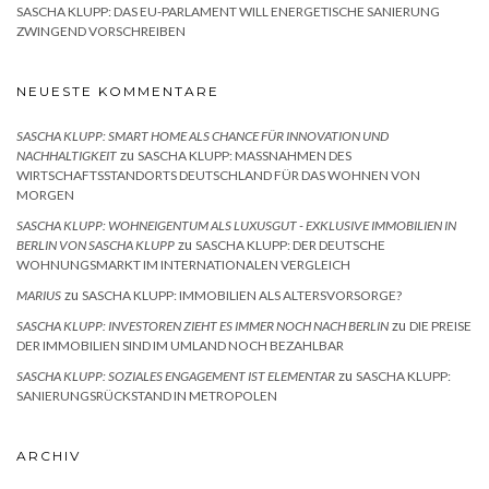
SASCHA KLUPP: DAS EU-PARLAMENT WILL ENERGETISCHE SANIERUNG
ZWINGEND VORSCHREIBEN
NEUESTE KOMMENTARE
SASCHA KLUPP: SMART HOME ALS CHANCE FÜR INNOVATION UND
zu
NACHHALTIGKEIT
SASCHA KLUPP: MASSNAHMEN DES W
IRTSCHAFTSSTANDORTS DEUTSCHLAND FÜR DAS WOHNEN VON M
ORGEN
SASCHA KLUPP: WOHNEIGENTUM ALS LUXUSGUT - EXKLUSIVE IMMOBILIEN IN
zu
BERLIN VON SASCHA KLUPP
SASCHA KLUPP: DER DEUTSCHE
WOHNUNGSMARKT IM INTERNATIONALEN VERGLEICH
zu
MARIUS
SASCHA KLUPP: IMMOBILIEN ALS ALTERSVORSORGE?
zu
SASCHA KLUPP: INVESTOREN ZIEHT ES IMMER NOCH NACH BERLIN
DIE PREISE
DER IMMOBILIEN SIND IM UMLAND NOCH BEZAHLBAR
zu
SASCHA KLUPP: SOZIALES ENGAGEMENT IST ELEMENTAR
SASCHA KLUPP:
SANIERUNGSRÜCKSTAND IN METROPOLEN
ARCHIV