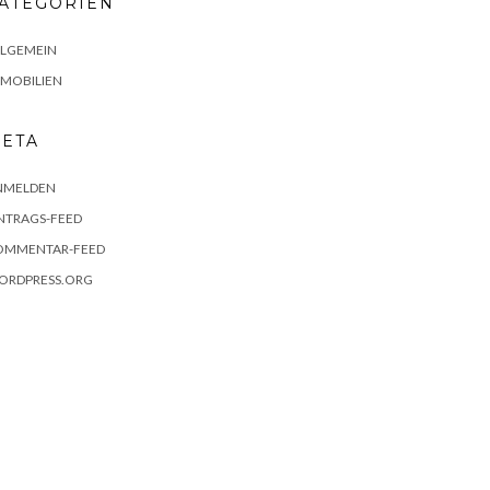
ATEGORIEN
LLGEMEIN
MMOBILIEN
ETA
NMELDEN
NTRAGS-FEED
OMMENTAR-FEED
ORDPRESS.ORG