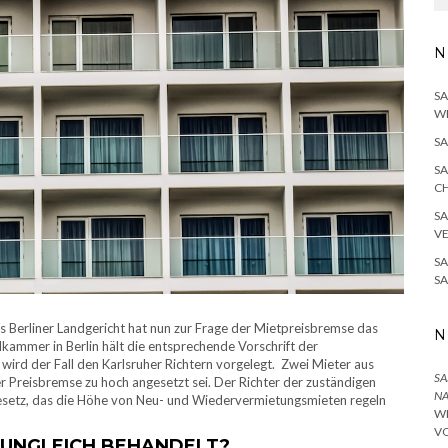
N
SA
W
SA
SA
H
SA
V
SA
S
s Berliner Landgericht hat nun zur Frage der Mietpreisbremse das
N
lkammer in Berlin hält die entsprechende Vorschrift der
wird der Fall den Karlsruher Richtern vorgelegt. Zwei Mieter aus
SA
r Preisbremse zu hoch angesetzt sei. Der Richter der zuständigen
NA
setz, das die Höhe von Neu- und Wiedervermietungsmieten regeln
I
O
 UNGLEICH BEHANDELT?