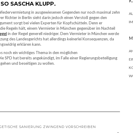
K
SO SASCHA KLUPP.
r Wiedervermietung in ausgewiesenen Gegenden nur noch maximal zehn
A
er Richter in Berlin sieht darin jedoch einen Verstoß gegen den
I
ment sorgt bei vielen Experten für Kopfschütteln. Denn er
 die Regeln hält, einem Vermieter in München gegenüber im Nachteil
egel
in der Regel generell niedriger. Dem Vermieter in München werde
M
ätzung des Landesgerichts hat allerdings keinerlei Konsequenzen, da
ngswidrig erklären kann.
A
s noch ein wichtiges Thema in den möglichen
e SPD hat bereits angekündigt, im Falle einer Regierungsbeteiligung
EI
gehen und beseitigen zu wollen.
K
W
RGETISCHE SANIERUNG ZWINGEND VORSCHREIBEN