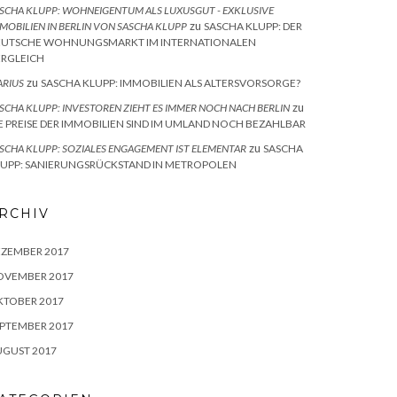
SCHA KLUPP: WOHNEIGENTUM ALS LUXUSGUT - EXKLUSIVE
zu
MOBILIEN IN BERLIN VON SASCHA KLUPP
SASCHA KLUPP: DER
EUTSCHE WOHNUNGSMARKT IM INTERNATIONALEN
ERGLEICH
zu
RIUS
SASCHA KLUPP: IMMOBILIEN ALS ALTERSVORSORGE?
zu
SCHA KLUPP: INVESTOREN ZIEHT ES IMMER NOCH NACH BERLIN
E PREISE DER IMMOBILIEN SIND IM UMLAND NOCH BEZAHLBAR
zu
SCHA KLUPP: SOZIALES ENGAGEMENT IST ELEMENTAR
SASCHA
LUPP: SANIERUNGSRÜCKSTAND IN METROPOLEN
RCHIV
EZEMBER 2017
OVEMBER 2017
KTOBER 2017
PTEMBER 2017
UGUST 2017