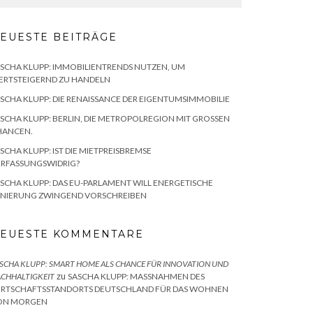
EUESTE BEITRÄGE
SCHA KLUPP: IMMOBILIENTRENDS NUTZEN, UM
ERTSTEIGERND ZU HANDELN
SCHA KLUPP: DIE RENAISSANCE DER EIGENTUMSIMMOBILIE
SCHA KLUPP: BERLIN, DIE METROPOLREGION MIT GROSSEN C
ANCEN.
SCHA KLUPP: IST DIE MIETPREISBREMSE
ERFASSUNGSWIDRIG?
SCHA KLUPP: DAS EU-PARLAMENT WILL ENERGETISCHE
ANIERUNG ZWINGEND VORSCHREIBEN
EUESTE KOMMENTARE
SCHA KLUPP: SMART HOME ALS CHANCE FÜR INNOVATION UND
zu
CHHALTIGKEIT
SASCHA KLUPP: MASSNAHMEN DES W
RTSCHAFTSSTANDORTS DEUTSCHLAND FÜR DAS WOHNEN V
N MORGEN