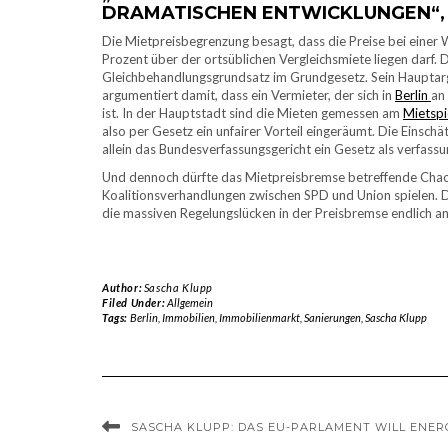
RAMATISCHEN ENTWICKLUNGEN“, 
Die Mietpreisbegrenzung besagt, dass die Preise bei eine
Prozent über der ortsüblichen Vergleichsmiete liegen darf. D
Gleichbehandlungsgrundsatz im Grundgesetz. Sein Hauptargu
argumentiert damit, dass ein Vermieter, der sich in
Berlin
an
ist. In der Hauptstadt sind die Mieten gemessen am
Mietspi
also per Gesetz ein unfairer Vorteil eingeräumt. Die Einsch
allein das Bundesverfassungsgericht ein Gesetz als verfassu
Und dennoch dürfte das Mietpreisbremse betreffende Chao
Koalitionsverhandlungen zwischen SPD und Union spielen. Di
die massiven Regelungslücken in der Preisbremse endlich an
Author:
Sascha Klupp
Filed Under:
Allgemein
Tags:
Berlin
,
Immobilien
,
Immobilienmarkt
,
Sanierungen
,
Sascha Klupp
SASCHA KLUPP: DAS EU-PARLAMENT WILL ENE