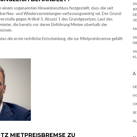
SA
n einem sogenannten Hinweisbeschluss festgestellt, dass die seit
IM
bei Neu- und Wiedervermietungen verfassungswidrig sei. Der Grund:
D
verstoße gegen Artikel 3, Absatz 1 des Grundgesetzes. Laut des
V
ieter, die bereits vor deren Einführung Mieten oberhalb der
MA
müssen.
SA
 das die erste rechtliche Entscheidung, die zur Mietpreisbremse gefällt
DI
SA
K
A
D
N
O
SE
A
Z MIETPREISBREMSE ZU D