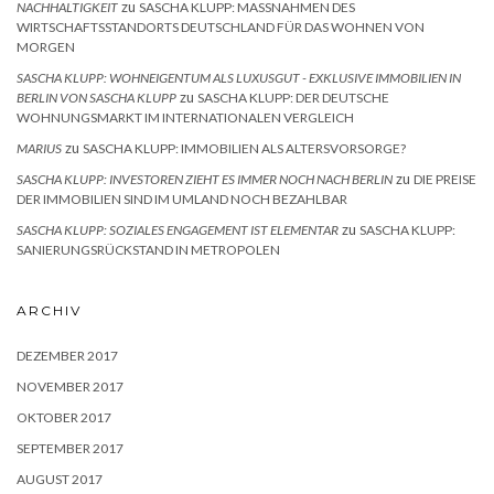
zu
NACHHALTIGKEIT
SASCHA KLUPP: MASSNAHMEN DES W
IRTSCHAFTSSTANDORTS DEUTSCHLAND FÜR DAS WOHNEN VON M
ORGEN
SASCHA KLUPP: WOHNEIGENTUM ALS LUXUSGUT - EXKLUSIVE IMMOBILIEN IN
zu
BERLIN VON SASCHA KLUPP
SASCHA KLUPP: DER DEUTSCHE
WOHNUNGSMARKT IM INTERNATIONALEN VERGLEICH
zu
MARIUS
SASCHA KLUPP: IMMOBILIEN ALS ALTERSVORSORGE?
zu
SASCHA KLUPP: INVESTOREN ZIEHT ES IMMER NOCH NACH BERLIN
DIE PREISE
DER IMMOBILIEN SIND IM UMLAND NOCH BEZAHLBAR
zu
SASCHA KLUPP: SOZIALES ENGAGEMENT IST ELEMENTAR
SASCHA KLUPP:
SANIERUNGSRÜCKSTAND IN METROPOLEN
ARCHIV
DEZEMBER 2017
NOVEMBER 2017
OKTOBER 2017
SEPTEMBER 2017
AUGUST 2017