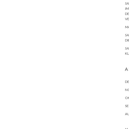
SA
IM
D
V
MA
SA
DI
SA
K
A
D
N
O
SE
A