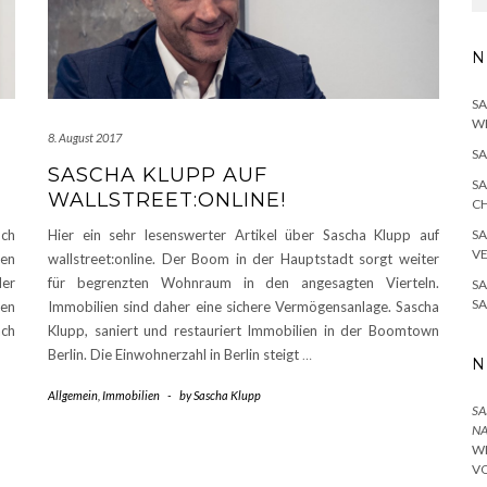
N
SA
W
8. August 2017
SA
SASCHA KLUPP AUF
SA
WALLSTREET:ONLINE!
H
SA
och
Hier ein sehr lesenswerter Artikel über Sascha Klupp auf
V
ten
wallstreet:online. Der Boom in der Hauptstadt sorgt weiter
er
für begrenzten Wohnraum in den angesagten Vierteln.
SA
S
en
Immobilien sind daher eine sichere Vermögensanlage. Sascha
ach
Klupp, saniert und restauriert Immobilien in der Boomtown
Berlin. Die Einwohnerzahl in Berlin steigt
…
N
Allgemein
,
Immobilien
-
by
Sascha Klupp
SA
NA
I
O