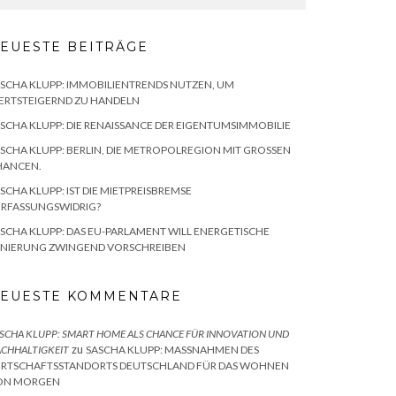
EUESTE BEITRÄGE
SCHA KLUPP: IMMOBILIENTRENDS NUTZEN, UM
ERTSTEIGERND ZU HANDELN
SCHA KLUPP: DIE RENAISSANCE DER EIGENTUMSIMMOBILIE
SCHA KLUPP: BERLIN, DIE METROPOLREGION MIT GROSSEN C
ANCEN.
SCHA KLUPP: IST DIE MIETPREISBREMSE
ERFASSUNGSWIDRIG?
SCHA KLUPP: DAS EU-PARLAMENT WILL ENERGETISCHE
ANIERUNG ZWINGEND VORSCHREIBEN
EUESTE KOMMENTARE
SCHA KLUPP: SMART HOME ALS CHANCE FÜR INNOVATION UND
zu
CHHALTIGKEIT
SASCHA KLUPP: MASSNAHMEN DES W
RTSCHAFTSSTANDORTS DEUTSCHLAND FÜR DAS WOHNEN V
N MORGEN