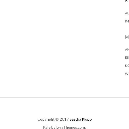
K
A
I
M
A
EI
K
W
Copyright © 2017
Sascha Klupp
Kale
by LyraThemes.com.