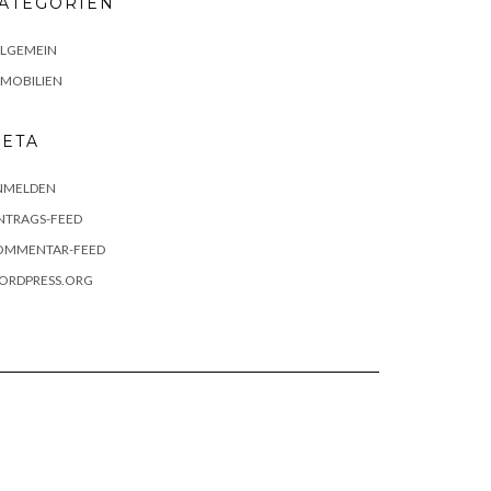
ATEGORIEN
LLGEMEIN
MMOBILIEN
ETA
NMELDEN
NTRAGS-FEED
OMMENTAR-FEED
ORDPRESS.ORG