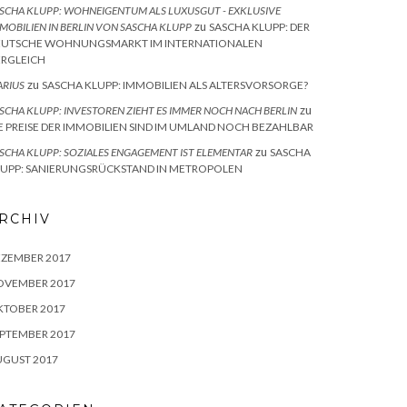
SCHA KLUPP: WOHNEIGENTUM ALS LUXUSGUT - EXKLUSIVE
zu
MOBILIEN IN BERLIN VON SASCHA KLUPP
SASCHA KLUPP: DER
EUTSCHE WOHNUNGSMARKT IM INTERNATIONALEN
ERGLEICH
zu
RIUS
SASCHA KLUPP: IMMOBILIEN ALS ALTERSVORSORGE?
zu
SCHA KLUPP: INVESTOREN ZIEHT ES IMMER NOCH NACH BERLIN
E PREISE DER IMMOBILIEN SIND IM UMLAND NOCH BEZAHLBAR
zu
SCHA KLUPP: SOZIALES ENGAGEMENT IST ELEMENTAR
SASCHA
LUPP: SANIERUNGSRÜCKSTAND IN METROPOLEN
RCHIV
EZEMBER 2017
OVEMBER 2017
KTOBER 2017
PTEMBER 2017
UGUST 2017