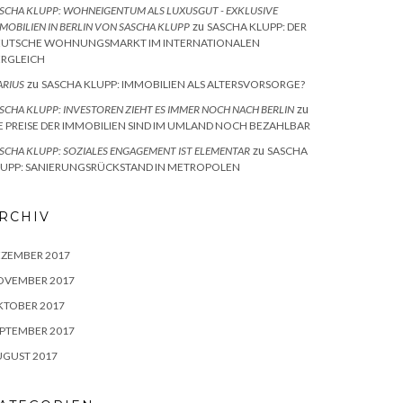
SCHA KLUPP: WOHNEIGENTUM ALS LUXUSGUT - EXKLUSIVE
zu
MOBILIEN IN BERLIN VON SASCHA KLUPP
SASCHA KLUPP: DER
EUTSCHE WOHNUNGSMARKT IM INTERNATIONALEN
ERGLEICH
zu
RIUS
SASCHA KLUPP: IMMOBILIEN ALS ALTERSVORSORGE?
zu
SCHA KLUPP: INVESTOREN ZIEHT ES IMMER NOCH NACH BERLIN
E PREISE DER IMMOBILIEN SIND IM UMLAND NOCH BEZAHLBAR
zu
SCHA KLUPP: SOZIALES ENGAGEMENT IST ELEMENTAR
SASCHA
LUPP: SANIERUNGSRÜCKSTAND IN METROPOLEN
RCHIV
EZEMBER 2017
OVEMBER 2017
KTOBER 2017
PTEMBER 2017
UGUST 2017