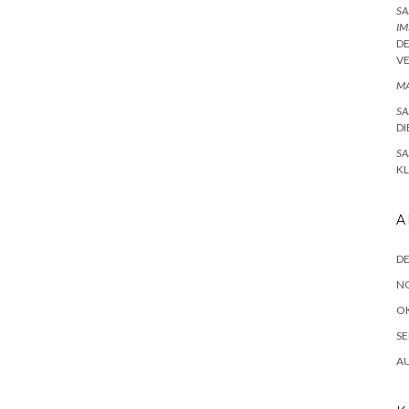
SA
IM
D
V
MA
SA
DI
SA
K
A
D
N
O
SE
A