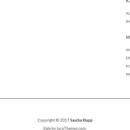
K
A
I
M
A
EI
K
W
Copyright © 2017
Sascha Klupp
Kale
by LyraThemes.com.