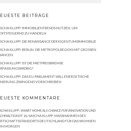
EUESTE BEITRÄGE
SCHA KLUPP: IMMOBILIENTRENDS NUTZEN, UM
ERTSTEIGERND ZU HANDELN
SCHA KLUPP: DIE RENAISSANCE DER EIGENTUMSIMMOBILIE
SCHA KLUPP: BERLIN, DIE METROPOLREGION MIT GROSSEN C
ANCEN.
SCHA KLUPP: IST DIE MIETPREISBREMSE
ERFASSUNGSWIDRIG?
SCHA KLUPP: DAS EU-PARLAMENT WILL ENERGETISCHE
ANIERUNG ZWINGEND VORSCHREIBEN
EUESTE KOMMENTARE
SCHA KLUPP: SMART HOME ALS CHANCE FÜR INNOVATION UND
zu
CHHALTIGKEIT
SASCHA KLUPP: MASSNAHMEN DES W
RTSCHAFTSSTANDORTS DEUTSCHLAND FÜR DAS WOHNEN V
N MORGEN