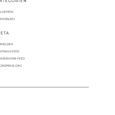
ATEGORIEN
LLGEMEIN
MMOBILIEN
ETA
NMELDEN
NTRAGS-FEED
OMMENTAR-FEED
ORDPRESS.ORG