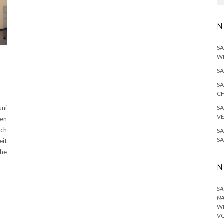
N
SA
W
SA
SA
H
SA
uni
V
ten
ach
SA
S
it
öhe
N
SA
NA
I
O