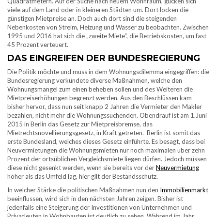
Quadratmetern. Auf der Suche nach neuem Wohnraum, gucken sich
viele auf dem Land oder in kleineren Städten um. Dort locken die
günstigen Mietpreise an. Doch auch dort sind die steigenden
Nebenkosten von Streim, Heizung und Wasser zu beobachten. Zwischen
1995 und 2016 hat sich die „zweite Miete“, die Betriebskosten, um fast
45 Prozent verteuert.
DAS EINGREIFEN DER BUNDESREGIERUNG
Die Politik möchte und muss in dem Wohnungsdilemma eingegriffen: die
Bundesregierung verkündete diverse Maßnahmen, welche den
Wohnungsmangel zum einen beheben sollen und des Weiteren die
Mietpreiserhöhungen begrenzt werden. Aus den Beschlüssen kam
bisher hervor, dass nun seit knapp 2 Jahren die Vermieter den Makler
bezahlen, nicht mehr die Wohnungssuchenden. Obendrauf ist am 1.Juni
2015 in Berlin das Gesetz zur Mietpreisbremse, das
Mietrechtsnovellierungsgesetz, in Kraft getreten. Berlin ist somit das
erste Bundesland, welches dieses Gesetz einführte. Es besagt, dass bei
Neuvermietungen die Wohnungsmieten nur noch maximalen über zehn
Prozent der ortsüblichen Vergleichsmiete liegen dürfen. Jedoch müssen
diese nicht gesenkt werden, wenn sie bereits vor der
Neuvermietung
höher als das Umfeld lag, hier gilt der Bestandsschutz.
In welcher Stärke die politischen Maßnahmen nun den
Immobilienmarkt
beeinflussen, wird sich in den nächsten Jahren zeigen. Bisher ist
jedenfalls eine Steigerung der Investitionen von Unternehmen und
Privatleuten in Wohnbauten ist deutlich zu sehen. Während im Jahr