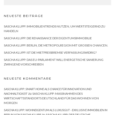
NEUESTE BEITRÄGE
SASCHA KLUPP: IMMOBILIENTRENDS NUTZEN, UM WERTSTEIGERND ZU
HANDELN
SASCHA KLUPP: DIE RENAISSANCE DER EIGENTUMSIMMOBILIE
SASCHA KLUPP: BERLIN, DIE METROPOLREGION MIT GROSSEN CHANCEN.
SASCHA KLUPP: IST DIE MIETPREISBREMSE VERFASSUNGSWIDRIG?
SASCHA KLUPP: DAS EU-PARLAMENT WILL ENERGETISCHE SANIERUNG
ZWINGEND VORSCHREIBEN
NEUESTE KOMMENTARE
SASCHA KLUPP: SMART HOME ALS CHANCE FÜR INNOVATION UND
zu
NACHHALTIGKEIT
SASCHA KLUPP: MASSNAHMEN DES W
IRTSCHAFTSSTANDORTS DEUTSCHLAND FÜR DAS WOHNEN VON M
ORGEN
SASCHA KLUPP: WOHNEIGENTUM ALS LUXUSGUT - EXKLUSIVE IMMOBILIEN IN
zu
BERLIN VON SASCHA KLUPP
SASCHA KLUPP: DER DEUTSCHE