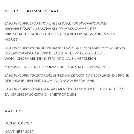
NEUESTE KOMMENTARE
SASCHA KLUPP: SMART HOME ALS CHANCE FÜR INNOVATION UND
zu
NACHHALTIGKEIT
SASCHA KLUPP: MASSNAHMEN DES W
IRTSCHAFTSSTANDORTS DEUTSCHLAND FÜR DAS WOHNEN VON M
ORGEN
SASCHA KLUPP: WOHNEIGENTUM ALS LUXUSGUT - EXKLUSIVE IMMOBILIEN IN
zu
BERLIN VON SASCHA KLUPP
SASCHA KLUPP: DER DEUTSCHE
WOHNUNGSMARKT IM INTERNATIONALEN VERGLEICH
zu
MARIUS
SASCHA KLUPP: IMMOBILIEN ALS ALTERSVORSORGE?
zu
SASCHA KLUPP: INVESTOREN ZIEHT ES IMMER NOCH NACH BERLIN
DIE PREISE
DER IMMOBILIEN SIND IM UMLAND NOCH BEZAHLBAR
zu
SASCHA KLUPP: SOZIALES ENGAGEMENT IST ELEMENTAR
SASCHA KLUPP:
SANIERUNGSRÜCKSTAND IN METROPOLEN
ARCHIV
DEZEMBER 2017
NOVEMBER 2017