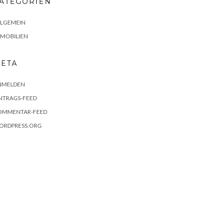
ATEGORIEN
LLGEMEIN
MMOBILIEN
ETA
NMELDEN
NTRAGS-FEED
OMMENTAR-FEED
ORDPRESS.ORG