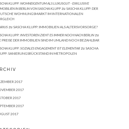
SCHA KLUPP: WOHNEIGENTUM ALS LUXUSGUT - EXKLUSIVE
zu
MOBILIEN IN BERLIN VON SASCHA KLUPP
SASCHA KLUPP: DER
EUTSCHE WOHNUNGSMARKT IM INTERNATIONALEN
ERGLEICH
zu
RIUS
SASCHA KLUPP: IMMOBILIEN ALS ALTERSVORSORGE?
zu
SCHA KLUPP: INVESTOREN ZIEHT ES IMMER NOCH NACH BERLIN
E PREISE DER IMMOBILIEN SIND IM UMLAND NOCH BEZAHLBAR
zu
SCHA KLUPP: SOZIALES ENGAGEMENT IST ELEMENTAR
SASCHA
LUPP: SANIERUNGSRÜCKSTAND IN METROPOLEN
RCHIV
EZEMBER 2017
OVEMBER 2017
KTOBER 2017
PTEMBER 2017
UGUST 2017