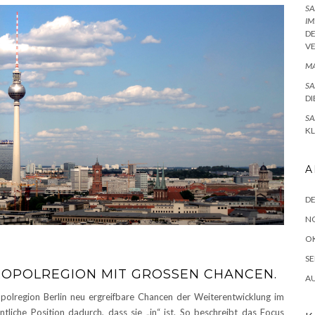
SA
IM
D
V
MA
SA
DI
SA
K
A
D
N
O
SE
TROPOLREGION MIT GROSSEN CHANCEN.
A
polregion Berlin neu ergreifbare Chancen der Weiterentwicklung im
tliche Position dadurch, dass sie „in“ ist. So beschreibt das Focus