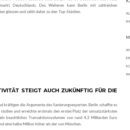
K
markt Deutschlands. Des Weiteren kann Berlin mit zahlreichen
en glänzen und zählt daher zu den Top-Städten.
A
I
M
A
EI
K
W
IVITÄT STEIGT AUCH ZUKÜNFTIG FÜR DIE
d kräftigen die Argumente des Sanierungsexperten. Berlin schaffte es
stoßen und erreichte erstmals den ersten Platz der umsatzstärksten
in beachtliches Transaktionsvolumen von rund 4,3 Milliarden Euro
d eine halbe Million höher als der von München.