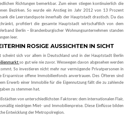
dlichen Richtungen bemerkbar. Zum einen stiegen kontinuierlich die
enen Bezirken. So wurde ein Anstieg im Jahr 2012 von 13 Prozent
h sank die Leerstandquote innerhalb der Hauptstadt drastisch. Da das
hränkt, profitiert die gesamte Hauptstadt wirtschaftlich von dem
 Verband Berlin – Brandenburgischer Wohnungsunternehmen standen
ngen leer.
ITERHIN ROSIGE AUSSICHTEN IN SICHT
 scheint sich vor allem in Deutschland und in der Hauptstadt Berlin
ilienmarkt
so gut wie nie zuvor. Weswegen davon abgesehen werden
 kommt. So investieren nicht mehr nur vermögende Privatpersonen in
re Ersparnisse offene Immobilienfonds anvertrauen. Des Öfteren sind
em Erwerb einer Immobilie für die Eigennutzung fällt die zu zahlende
sgaben zu stemmen hat.
städten von unterschiedlichsten Faktoren: dem internationalen Flair,
nsmäßig niedrigen Miet- und Immobilienpreise. Diese Einflüsse bilden
che Entwicklung der Metropolregion.