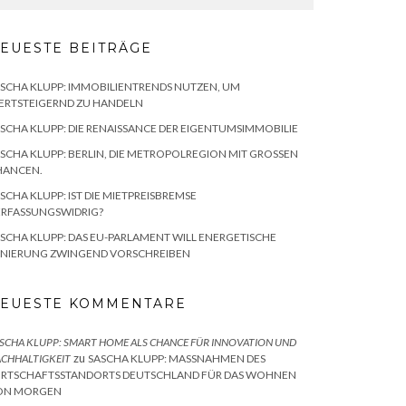
EUESTE BEITRÄGE
SCHA KLUPP: IMMOBILIENTRENDS NUTZEN, UM
ERTSTEIGERND ZU HANDELN
SCHA KLUPP: DIE RENAISSANCE DER EIGENTUMSIMMOBILIE
SCHA KLUPP: BERLIN, DIE METROPOLREGION MIT GROSSEN C
ANCEN.
SCHA KLUPP: IST DIE MIETPREISBREMSE
ERFASSUNGSWIDRIG?
SCHA KLUPP: DAS EU-PARLAMENT WILL ENERGETISCHE
ANIERUNG ZWINGEND VORSCHREIBEN
EUESTE KOMMENTARE
SCHA KLUPP: SMART HOME ALS CHANCE FÜR INNOVATION UND
zu
CHHALTIGKEIT
SASCHA KLUPP: MASSNAHMEN DES W
RTSCHAFTSSTANDORTS DEUTSCHLAND FÜR DAS WOHNEN V
N MORGEN