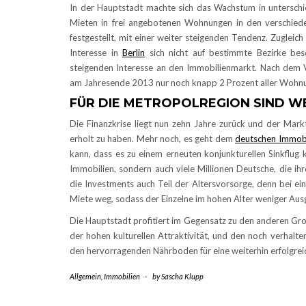
In der Hauptstadt machte sich das Wachstum in unterschie
Mieten in frei angebotenen Wohnungen in den verschied
festgestellt, mit einer weiter steigenden Tendenz. Zugleic
Interesse in
Berlin
sich nicht auf bestimmte Bezirke besc
steigenden Interesse an den Immobilienmarkt. Nach dem
am Jahresende 2013 nur noch knapp 2 Prozent aller Wohnu
FÜR DIE METROPOLREGION SIND WE
Die Finanzkrise liegt nun zehn Jahre zurück und der Markt
erholt zu haben. Mehr noch, es geht dem
deutschen Immob
kann, dass es zu einem erneuten konjunkturellen Sinkflug
Immobilien, sondern auch viele Millionen Deutsche, die ih
die Investments auch Teil der Altersvorsorge, denn bei ein
Miete weg, sodass der Einzelne im hohen Alter weniger Au
Die Hauptstadt profitiert im Gegensatz zu den anderen Groß
der hohen kulturellen Attraktivität, und den noch verhalte
den hervorragenden Nährboden für eine weiterhin erfolgrei
Allgemein
,
Immobilien
-
by
Sascha Klupp