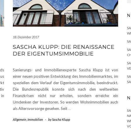
N
SA
W
18. Dezember 2017
SA
SASCHA KLUPP: DIE RENAISSANCE
SA
DER EIGENTUMSIMMOBILIE
H
SA
V
nds
Sanierungs- und Immobilienexperte Sascha Klupp ist von
aus
einer neuen positiven Entwicklung des Immobilienmarktes, im
SA
S
rkt
speziellen dem Verlauf der Eigentumsimmobilie, beeindruckt.
tiv
Die Bundesrepublik konnte sich nach den weltweiten
 in
Finanzkrisen nicht nur erholen, sondern erreiche ein
N
Umdenken der Investoren. So werden Wohnimmobilien auch
als Altersvorsorge gesehen. Seit
…
SA
NA
Allgemein
,
Immobilien
-
by
Sascha Klupp
I
O