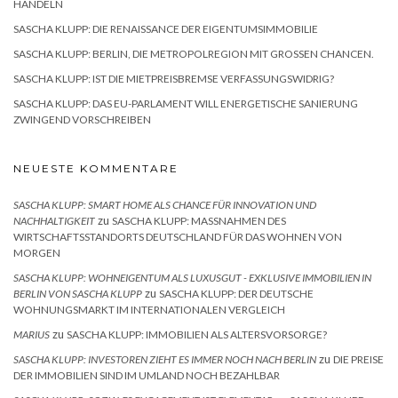
HANDELN
SASCHA KLUPP: DIE RENAISSANCE DER EIGENTUMSIMMOBILIE
SASCHA KLUPP: BERLIN, DIE METROPOLREGION MIT GROSSEN CHANCEN.
SASCHA KLUPP: IST DIE MIETPREISBREMSE VERFASSUNGSWIDRIG?
SASCHA KLUPP: DAS EU-PARLAMENT WILL ENERGETISCHE SANIERUNG
ZWINGEND VORSCHREIBEN
NEUESTE KOMMENTARE
SASCHA KLUPP: SMART HOME ALS CHANCE FÜR INNOVATION UND
zu
NACHHALTIGKEIT
SASCHA KLUPP: MASSNAHMEN DES W
IRTSCHAFTSSTANDORTS DEUTSCHLAND FÜR DAS WOHNEN VON M
ORGEN
SASCHA KLUPP: WOHNEIGENTUM ALS LUXUSGUT - EXKLUSIVE IMMOBILIEN IN
zu
BERLIN VON SASCHA KLUPP
SASCHA KLUPP: DER DEUTSCHE
WOHNUNGSMARKT IM INTERNATIONALEN VERGLEICH
zu
MARIUS
SASCHA KLUPP: IMMOBILIEN ALS ALTERSVORSORGE?
zu
SASCHA KLUPP: INVESTOREN ZIEHT ES IMMER NOCH NACH BERLIN
DIE PREISE
DER IMMOBILIEN SIND IM UMLAND NOCH BEZAHLBAR