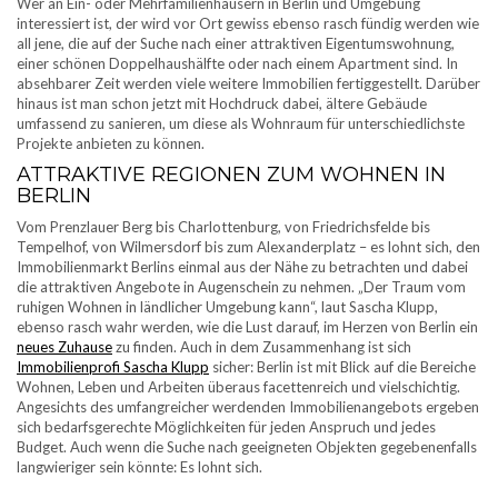
Wer an Ein- oder Mehrfamilienhäusern in Berlin und Umgebung
interessiert ist, der wird vor Ort gewiss ebenso rasch fündig werden wie
all jene, die auf der Suche nach einer attraktiven Eigentumswohnung,
einer schönen Doppelhaushälfte oder nach einem Apartment sind. In
absehbarer Zeit werden viele weitere Immobilien fertiggestellt. Darüber
hinaus ist man schon jetzt mit Hochdruck dabei, ältere Gebäude
umfassend zu sanieren, um diese als Wohnraum für unterschiedlichste
Projekte anbieten zu können.
ATTRAKTIVE REGIONEN ZUM WOHNEN IN
BERLIN
Vom Prenzlauer Berg bis Charlottenburg, von Friedrichsfelde bis
Tempelhof, von Wilmersdorf bis zum Alexanderplatz – es lohnt sich, den
Immobilienmarkt Berlins einmal aus der Nähe zu betrachten und dabei
die attraktiven Angebote in Augenschein zu nehmen. „Der Traum vom
ruhigen Wohnen in ländlicher Umgebung kann“, laut Sascha Klupp,
ebenso rasch wahr werden, wie die Lust darauf, im Herzen von Berlin ein
neues Zuhause
zu finden. Auch in dem Zusammenhang ist sich
Immobilienprofi Sascha Klupp
sicher: Berlin ist mit Blick auf die Bereiche
Wohnen, Leben und Arbeiten überaus facettenreich und vielschichtig.
Angesichts des umfangreicher werdenden Immobilienangebots ergeben
sich bedarfsgerechte Möglichkeiten für jeden Anspruch und jedes
Budget. Auch wenn die Suche nach geeigneten Objekten gegebenenfalls
langwieriger sein könnte: Es lohnt sich.