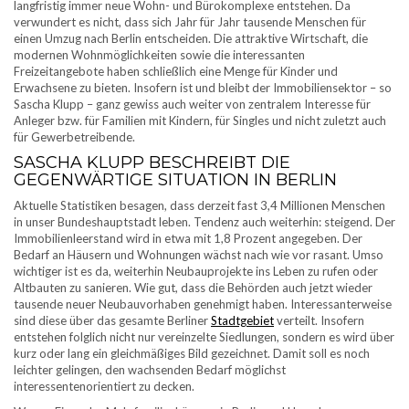
langfristig immer neue Wohn- und Bürokomplexe entstehen. Da
verwundert es nicht, dass sich Jahr für Jahr tausende Menschen für
einen Umzug nach Berlin entscheiden. Die attraktive Wirtschaft, die
modernen Wohnmöglichkeiten sowie die interessanten
Freizeitangebote haben schließlich eine Menge für Kinder und
Erwachsene zu bieten. Insofern ist und bleibt der Immobiliensektor – so
Sascha Klupp – ganz gewiss auch weiter von zentralem Interesse für
Anleger bzw. für Familien mit Kindern, für Singles und nicht zuletzt auch
für Gewerbetreibende.
SASCHA KLUPP BESCHREIBT DIE
GEGENWÄRTIGE SITUATION IN BERLIN
Aktuelle Statistiken besagen, dass derzeit fast 3,4 Millionen Menschen
in unser Bundeshauptstadt leben. Tendenz auch weiterhin: steigend. Der
Immobilienleerstand wird in etwa mit 1,8 Prozent angegeben. Der
Bedarf an Häusern und Wohnungen wächst nach wie vor rasant. Umso
wichtiger ist es da, weiterhin Neubauprojekte ins Leben zu rufen oder
Altbauten zu sanieren. Wie gut, dass die Behörden auch jetzt wieder
tausende neuer Neubauvorhaben genehmigt haben. Interessanterweise
sind diese über das gesamte Berliner
Stadtgebiet
verteilt. Insofern
entstehen folglich nicht nur vereinzelte Siedlungen, sondern es wird über
kurz oder lang ein gleichmäßiges Bild gezeichnet. Damit soll es noch
leichter gelingen, den wachsenden Bedarf möglichst
interessentenorientiert zu decken.