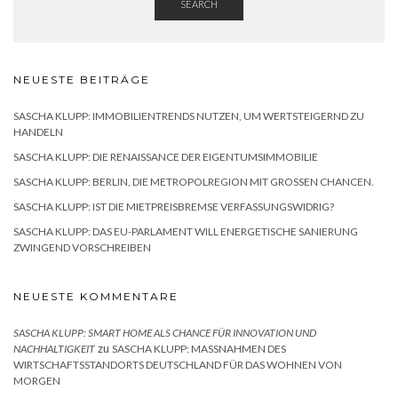
SEARCH
NEUESTE BEITRÄGE
SASCHA KLUPP: IMMOBILIENTRENDS NUTZEN, UM WERTSTEIGERND ZU
HANDELN
SASCHA KLUPP: DIE RENAISSANCE DER EIGENTUMSIMMOBILIE
SASCHA KLUPP: BERLIN, DIE METROPOLREGION MIT GROSSEN CHANCEN.
SASCHA KLUPP: IST DIE MIETPREISBREMSE VERFASSUNGSWIDRIG?
SASCHA KLUPP: DAS EU-PARLAMENT WILL ENERGETISCHE SANIERUNG
ZWINGEND VORSCHREIBEN
NEUESTE KOMMENTARE
SASCHA KLUPP: SMART HOME ALS CHANCE FÜR INNOVATION UND
zu
NACHHALTIGKEIT
SASCHA KLUPP: MASSNAHMEN DES W
IRTSCHAFTSSTANDORTS DEUTSCHLAND FÜR DAS WOHNEN VON M
ORGEN