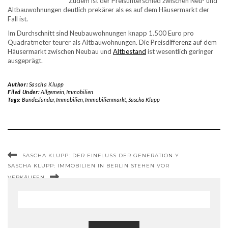
Zudem ist der Preisunterschied zwischen Neu- und
Altbauwohnungen deutlich prekärer als es auf dem Häusermarkt der
Fall ist.
Im Durchschnitt sind Neubauwohnungen knapp 1.500 Euro pro
Quadratmeter teurer als Altbauwohnungen. Die Preisdifferenz auf dem
Häusermarkt zwischen Neubau und
Altbestand
ist wesentlich geringer
ausgeprägt.
Author:
Sascha Klupp
Filed Under:
Allgemein
,
Immobilien
Tags:
Bundesländer
,
Immobilien
,
Immobilienmarkt
,
Sascha Klupp
SASCHA KLUPP: DER EINFLUSS DER GENERATION Y
SASCHA KLUPP: IMMOBILIEN IN BERLIN STEHEN VOR
VERKÄUFEN