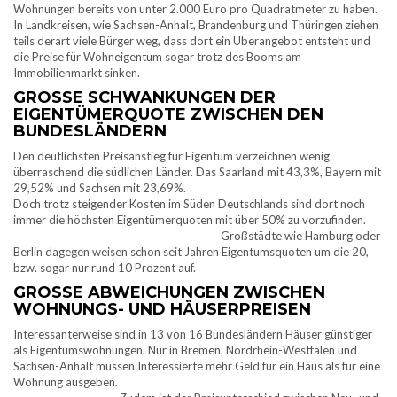
Wohnungen bereits von unter 2.000 Euro pro Quadratmeter zu haben.
In Landkreisen, wie Sachsen-Anhalt, Brandenburg und Thüringen ziehen
teils derart viele Bürger weg, dass dort ein Überangebot entsteht und
die Preise für Wohneigentum sogar trotz des Booms am
Immobilienmarkt sinken.
GROSSE SCHWANKUNGEN DER E
IGENTÜMERQUOTE ZWISCHEN DEN B
UNDESLÄNDERN
Den deutlichsten Preisanstieg für Eigentum verzeichnen wenig
überraschend die südlichen Länder. Das Saarland mit 43,3%, Bayern mit
29,52% und Sachsen mit 23,69%.
Doch trotz steigender Kosten im Süden Deutschlands sind dort noch
immer die höchsten Eigentümerquoten mit über 50% zu vorzufinden.
Großstädte wie Hamburg oder
Berlin dagegen weisen schon seit Jahren Eigentumsquoten um die 20,
bzw. sogar nur rund 10 Prozent auf.
GROSSE ABWEICHUNGEN ZWISCHEN W
OHNUNGS- UND HÄUSERPREISEN
Interessanterweise sind in 13 von 16 Bundesländern Häuser günstiger
als Eigentumswohnungen. Nur in Bremen, Nordrhein-Westfalen und
Sachsen-Anhalt müssen Interessierte mehr Geld für ein Haus als für eine
Wohnung ausgeben.