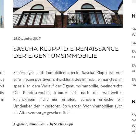
N
SA
W
18. Dezember 2017
SA
SASCHA KLUPP: DIE RENAISSANCE
SA
DER EIGENTUMSIMMOBILIE
H
SA
V
nds
Sanierungs- und Immobilienexperte Sascha Klupp ist von
aus
einer neuen positiven Entwicklung des Immobilienmarktes, im
SA
S
rkt
speziellen dem Verlauf der Eigentumsimmobilie, beeindruckt.
tiv
Die Bundesrepublik konnte sich nach den weltweiten
 in
Finanzkrisen nicht nur erholen, sondern erreiche ein
N
Umdenken der Investoren. So werden Wohnimmobilien auch
als Altersvorsorge gesehen. Seit
…
SA
NA
Allgemein
,
Immobilien
-
by
Sascha Klupp
I
O