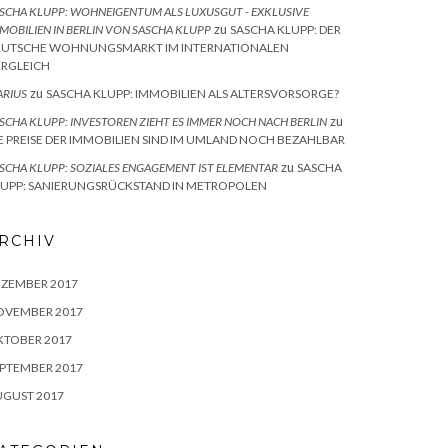
SCHA KLUPP: WOHNEIGENTUM ALS LUXUSGUT - EXKLUSIVE
zu
MOBILIEN IN BERLIN VON SASCHA KLUPP
SASCHA KLUPP: DER
EUTSCHE WOHNUNGSMARKT IM INTERNATIONALEN
ERGLEICH
zu
RIUS
SASCHA KLUPP: IMMOBILIEN ALS ALTERSVORSORGE?
zu
SCHA KLUPP: INVESTOREN ZIEHT ES IMMER NOCH NACH BERLIN
E PREISE DER IMMOBILIEN SIND IM UMLAND NOCH BEZAHLBAR
zu
SCHA KLUPP: SOZIALES ENGAGEMENT IST ELEMENTAR
SASCHA
LUPP: SANIERUNGSRÜCKSTAND IN METROPOLEN
RCHIV
EZEMBER 2017
OVEMBER 2017
KTOBER 2017
PTEMBER 2017
UGUST 2017