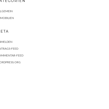
ATEGORIEN
LLGEMEIN
MMOBILIEN
ETA
NMELDEN
NTRAGS-FEED
OMMENTAR-FEED
ORDPRESS.ORG