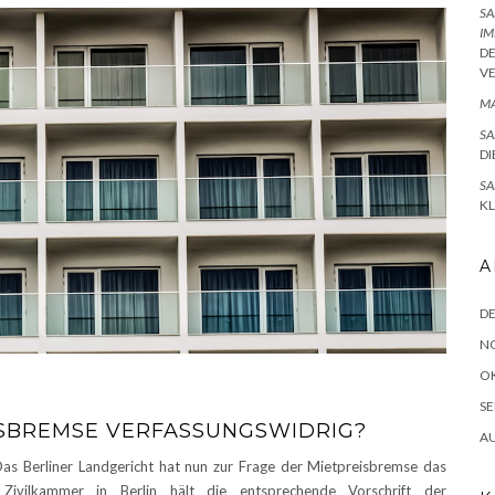
SA
IM
D
V
MA
SA
DI
SA
K
A
D
N
O
SE
EISBREMSE VERFASSUNGSWIDRIG?
A
Das Berliner Landgericht hat nun zur Frage der Mietpreisbremse das
e Zivilkammer in Berlin hält die entsprechende Vorschrift der