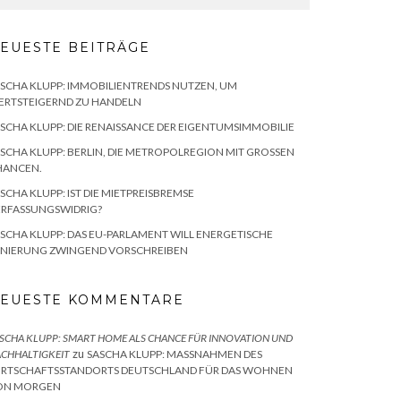
EUESTE BEITRÄGE
SCHA KLUPP: IMMOBILIENTRENDS NUTZEN, UM
ERTSTEIGERND ZU HANDELN
SCHA KLUPP: DIE RENAISSANCE DER EIGENTUMSIMMOBILIE
SCHA KLUPP: BERLIN, DIE METROPOLREGION MIT GROSSEN C
ANCEN.
SCHA KLUPP: IST DIE MIETPREISBREMSE
ERFASSUNGSWIDRIG?
SCHA KLUPP: DAS EU-PARLAMENT WILL ENERGETISCHE
ANIERUNG ZWINGEND VORSCHREIBEN
EUESTE KOMMENTARE
SCHA KLUPP: SMART HOME ALS CHANCE FÜR INNOVATION UND
zu
CHHALTIGKEIT
SASCHA KLUPP: MASSNAHMEN DES W
RTSCHAFTSSTANDORTS DEUTSCHLAND FÜR DAS WOHNEN V
N MORGEN